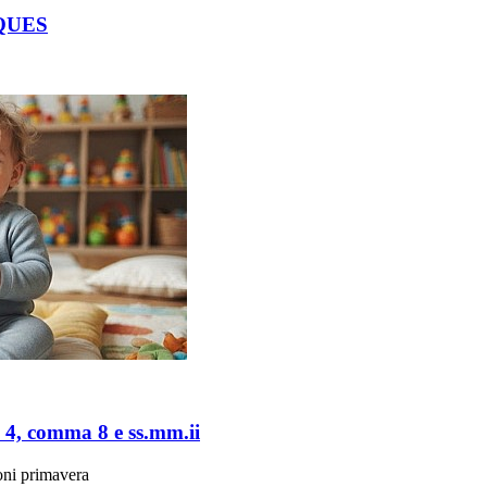
QUES
. 4, comma 8 e ss.mm.ii
ioni primavera