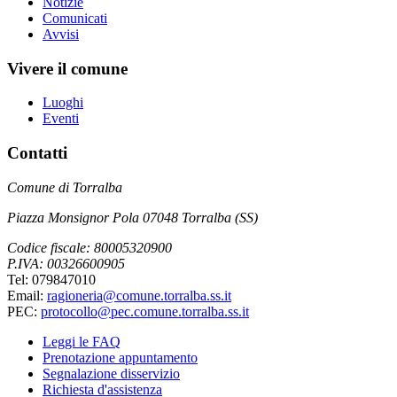
Notizie
Comunicati
Avvisi
Vivere il comune
Luoghi
Eventi
Contatti
Comune di Torralba
Piazza Monsignor Pola 07048 Torralba (SS)
Codice fiscale: 80005320900
P.IVA: 00326600905
Tel: 079847010
Email:
ragioneria@comune.torralba.ss.it
PEC:
protocollo@pec.comune.torralba.ss.it
Leggi le FAQ
Prenotazione appuntamento
Segnalazione disservizio
Richiesta d'assistenza