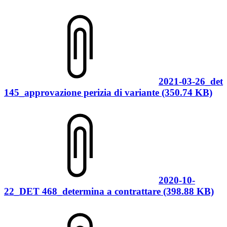
2021-03-26_det
145_approvazione perizia di variante (350.74 KB)
2020-10-
22_DET 468_determina a contrattare (398.88 KB)